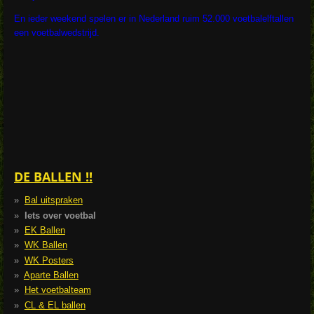
En ieder weekend spelen er in Nederland ruim 52.000 voetbalelftallen
een voetbalwedstrijd.
DE BALLEN !!
Bal uitspraken
Iets over voetbal
EK Ballen
WK Ballen
WK Posters
Aparte Ballen
Het voetbalteam
CL & EL ballen