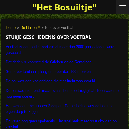
"Het Bosuiltje"
Ga
direct
naar
de
Home
»
De Ballen !!
»
Iets over voetbal
hoofdinhoud
STUKJE GESCHIEDENIS OVER VOETBAL
Voetbal is een oude sport die al meer dan 2000 jaar geleden werd
gespeeld.
Dat deden bijvoorbeeld de Grieken en de Romeinen.
Soms bestond een ploeg uit meer dan 100 mensen.
De bal was een koeienblaas die met lucht was gevuld.
De bal was niet rond, maar ovaal. Een soort rugbybal. Toen waren er
nog geen doelen.
Het was een spel tussen 2 dorpen. De bedoeling was de bal in je
eigen dorp te krijgen.
Er waren nog geen spelregels. Het spel leek meer op rugby dan op
voetbal.