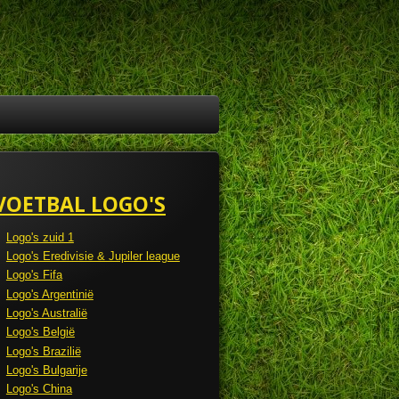
VOETBAL LOGO'S
Logo's zuid 1
Logo's Eredivisie & Jupiler league
Logo's Fifa
Logo's Argentinië
Logo's Australië
Logo's België
Logo's Brazilië
Logo's Bulgarije
Logo's China