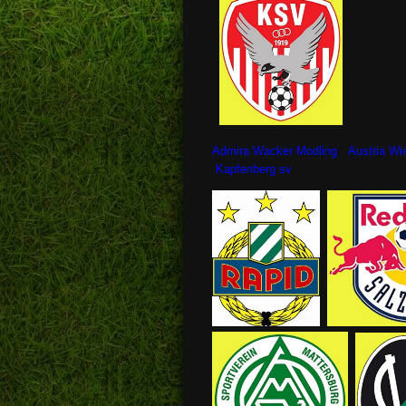
Admira Wacker Modling Austria W
Kapfenberg sv