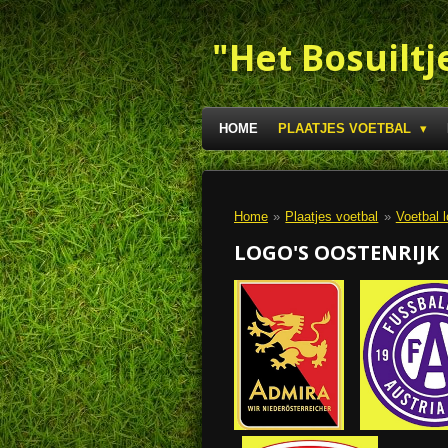
Ga
direct
"Het Bosuiltj
naar
de
hoofdinhoud
HOME
PLAATJES VOETBAL
Home
»
Plaatjes voetbal
»
Voetbal l
LOGO'S OOSTENRIJK