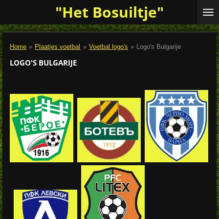
"Het Bosuiltje"
Ga
direct
naar
de
Home
»
Plaatjes voetbal
»
Voetbal logo's
»
Logo's Bulgarije
hoofdinhoud
LOGO'S BULGARIJE