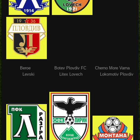
Beroe Botev Plovdiv FC Cherno More Varna
Levski Litex Lovech Lokomotiv Plovdiv