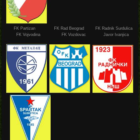
FK Partizan FK Rad Beograd FK Radnik Surdulica
FK Vojvodina FK Vozdovac Javor Ivanjica