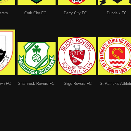
Wanderers Cork City FC Derry City FC Dundalk 
FC Shamrock Rovers FC Sligo Rovers FC St Patrick's Athletic