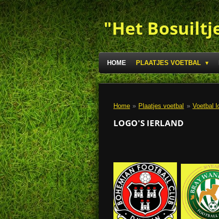
Ga
direct
"Het Bosuiltj
naar
de
hoofdinhoud
HOME
PLAATJES VOETBAL
Home
»
Plaatjes voetbal
»
Voetbal l
LOGO'S IERLAND