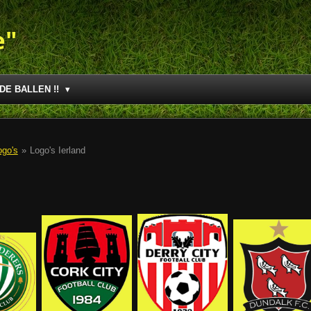
e"
DE BALLEN !!
ogo's
»
Logo's Ierland