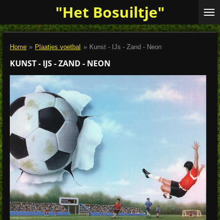
"Het Bosuiltje"
Ga
direct
naar
de
Home
»
Plaatjes voetbal
»
Kunst - IJs - Zand - Neon
hoofdinhoud
KUNST - IJS - ZAND - NEON