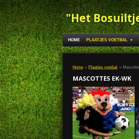
Ga
direct
"Het Bosuiltj
naar
de
hoofdinhoud
HOME
PLAATJES VOETBAL
Home
»
Plaatjes voetbal
»
Mascott
MASCOTTES EK-WK