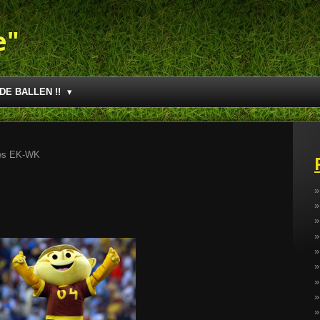
e"
DE BALLEN !!
es EK-WK