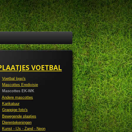
PLAATJES VOETBAL
Voetbal logo's
Mascottes Eredivisie
Mascottes EK-WK
Andere mascottes
Karikatuur
Grappige foto's
Bewegende plaatjes
Dierentekeningen
Kunst - IJs - Zand - Neon