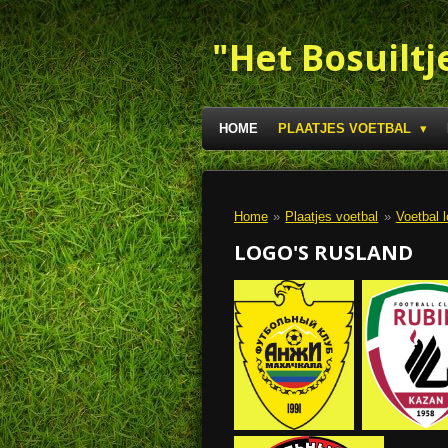
Ga
direct
"Het Bosuiltj
naar
de
hoofdinhoud
HOME
PLAATJES VOETBAL
Home
»
Plaatjes voetbal
»
Voetbal l
LOGO'S RUSLAND