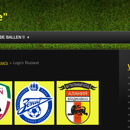
e"
DE BALLEN !!
ogo's
»
Logo's Rusland