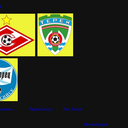
k
rtak Moskou Tepek Grozny Tom Tomsk
No
vorossiejsk