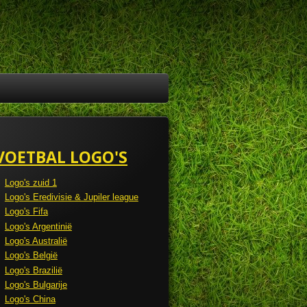
VOETBAL LOGO'S
Logo's zuid 1
Logo's Eredivisie & Jupiler league
Logo's Fifa
Logo's Argentinië
Logo's Australië
Logo's België
Logo's Brazilië
Logo's Bulgarije
Logo's China