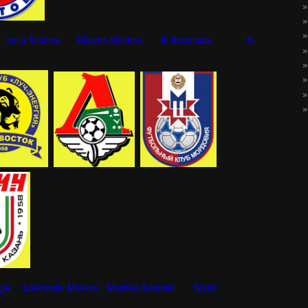
ki cska Moskou Dinamo Moskou fk Krasnodar fk
gia Lokomotiv Moskou Mordvia Saransk Nizjni