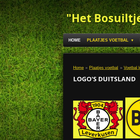
Ga
direct
"Het Bosuiltj
naar
de
hoofdinhoud
HOME
PLAATJES VOETBAL
Home
»
Plaatjes voetbal
»
Voetbal l
LOGO'S DUITSLAND