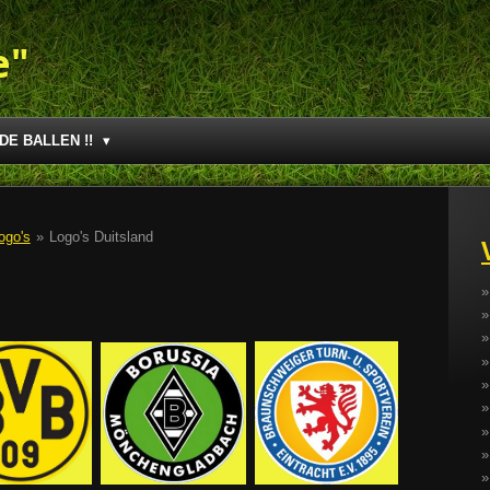
e"
DE BALLEN !!
ogo's
»
Logo's Duitsland