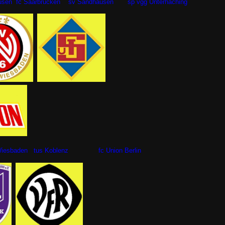
hausen fc Saarbrucken sv Sandhausen sp vgg Unterhaching
n Wiesbaden tus Koblenz fc Union Berlin