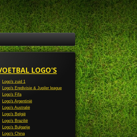
VOETBAL LOGO'S
Logo's zuid 1
Logo's Eredivisie & Jupiler league
Logo's Fifa
Logo's Argentinië
Logo's Australië
Logo's België
Logo's Brazilië
Logo's Bulgarije
Logo's China