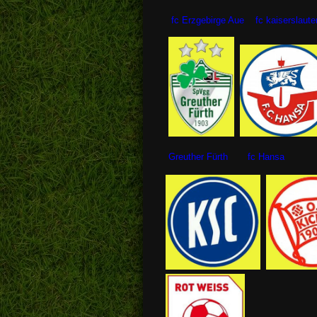
fc Erzgebirge Aue fc kaisersl
Greuther Fürth fc Hansa fc